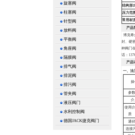
旋塞阀
结构形
柱塞阀
压力范
常用材
针型阀
产品
放料阀
博克希
平衡阀
封、硬密
角座阀
种阀门
话：1376
隔膜阀
产品
排气阀
一、
法
排泥阀
操
排污阀
参数
管夹阀
介
液压阀门
使用
水利控制阀
质
德国JACK捷克阀门
通径
连接