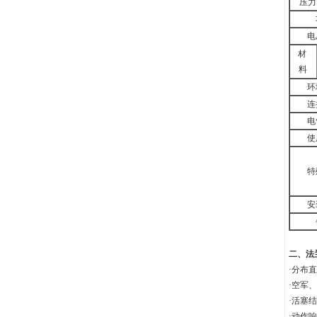
压力
电
材
料
环
连
电
使
特
安
二、
法
·分布
·空军
·活塞
·动作