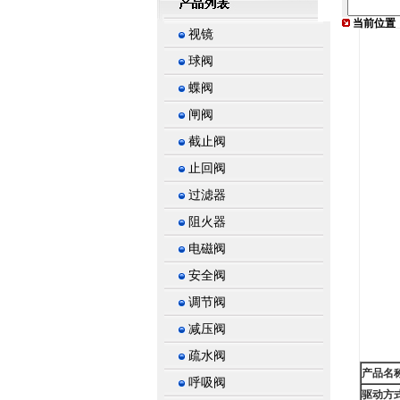
当前位置
视镜
球阀
蝶阀
闸阀
截止阀
止回阀
过滤器
阻火器
电磁阀
安全阀
调节阀
减压阀
疏水阀
产品名
呼吸阀
驱动方