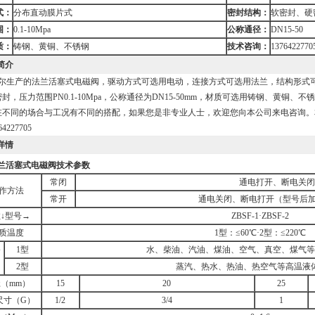
式：
分布直动膜片式
密封结构：
软密封、硬
围：
0.1-10Mpa
公称通径：
DN15-50
质：
铸钢、黄铜、不锈钢
技术咨询：
1376422770
简介
尔生产的法兰活塞式电磁阀，驱动方式可选用电动，连接方式可选用法兰，结构形式
封，压力范围PN0.1-10Mpa，公称通径为DN15-50mm，材质可选用铸钢、黄铜
在不同的场合与工况有不同的搭配，如果您是非专业人士，欢迎您向本公司来电咨询。
4227705
详情
兰活塞式电磁阀
技术参数
常闭
通电打开、断电关闭
作方法
常开
通电关闭、断电打开（型号后加
↓型号→
ZBSF-1·ZBSF-2
质温度
1型：≤60℃·2型：≤220℃
1型
水、柴油、汽油、煤油、空气、真空、煤气等
介
2型
蒸汽、热水、热油、热空气等高温液
（mm）
15
20
25
尺寸（G）
1/2
3/4
1