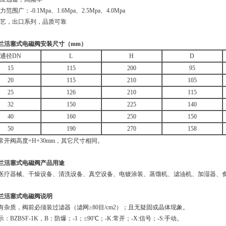
范围广：-0.1Mpa、1.6Mpa、2.5Mpa、4.0Mpa
工艺，出口系列，品质可靠
兰活塞式电磁阀
安装尺寸（mm）
通径DN
L
H
D
15
115
200
95
20
115
210
105
25
126
210
115
32
150
225
140
40
160
250
150
50
190
270
158
常开阀高度=H+30mm，其它尺寸相同。
兰活塞式电磁阀
产品用途
医疗器械、干燥设备、清洗设备、真空设备、电镀涂装、蒸馏机、滤油机、加湿器、
兰活塞式电磁阀
说明
有杂质，阀前必须装过滤器（滤网≥80目/cm2）；且无疑固或晶体现象。
：BZBSF-1K，B：防爆；-1；≤90℃；-K:常开；-X:信号；-S:手动。