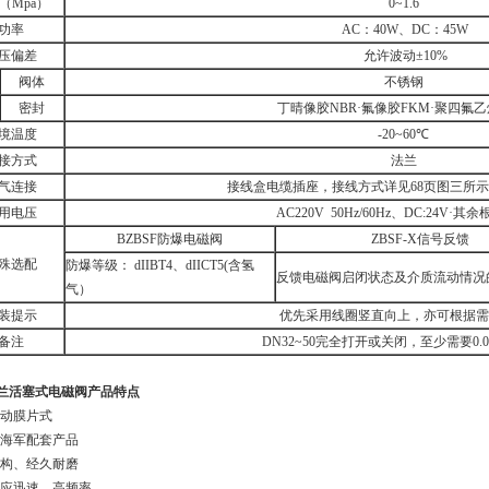
（Mpa）
0~1.6
功率
AC：40W、DC：45W
压偏差
允许波动±10%
阀体
不锈钢
密封
丁晴像胶NBR·氟像胶FKM·聚四氟乙烯
境温度
-20~60℃
接方式
法兰
气连接
接线盒电缆插座，接线方式详见68页图三所示，
用电压
AC220V 50Hz/60Hz、DC:24V·其
BZBSF防爆电磁阀
ZBSF-X信号反馈
殊选配
防爆等级： dIIBT4、dIICT5(含氢
反馈电磁阀启闭状态及介质流动情况
气）
装提示
优先采用线圈竖直向上，亦可根据需
备注
DN32~50完全打开或关闭，至少需要0.0
兰活塞式电磁阀
产品特点
直动膜片式
、海军配套产品
结构、经久耐磨
响应迅速，高频率