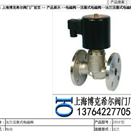
：
上海博克希尔阀门厂首页
>>
产品展示
>>
电磁阀
>>
活塞式电磁阀
>>
法兰活塞式电磁
称：
法兰活塞式电磁阀
产品型号：
ZBSF型
式：
电动
连接形式：
法兰