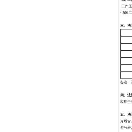
·工作压力
·德国
三、
法
备注：
四、
法
应用于
五、
法
介质含
型号表示