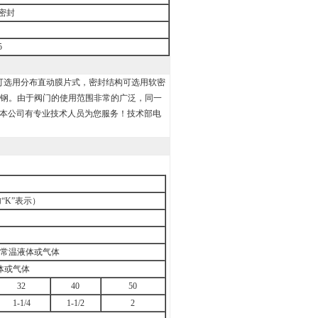
密封
5
可选用分布直动膜片式，密封结构可选用软密
、不锈钢。由于阀门的使用范围非常的广泛，同一
本公司有专业技术人员为您服务！技术部电
“K”表示）
常温液体或气体
体或气体
32
40
50
1-1/4
1-1/2
2