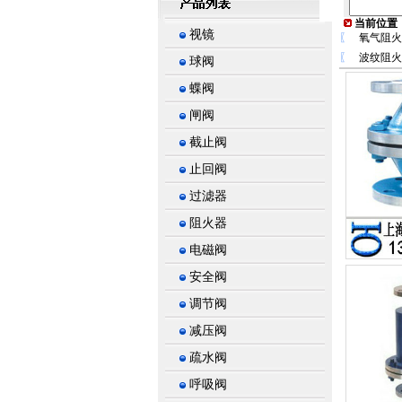
当前位置
视镜
〖
氧气阻火
〖
波纹阻火
球阀
蝶阀
闸阀
截止阀
止回阀
过滤器
阻火器
电磁阀
安全阀
调节阀
减压阀
疏水阀
呼吸阀