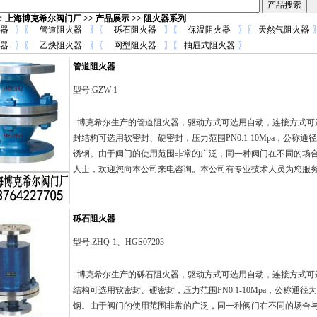
：
上海博克希尔阀门厂
>>
产品展示
>> 阻火器系列
器
〗
〖
管道阻火器
〗
〖
砾石阻火器
〗
〖
保温阻火器
〗
〖
天然气阻火器
器
〗
〖
乙炔阻火器
〗
〖
网型阻火器
〗
〖
抽屉式阻火器
〗
管道阻火器
型号:GZW-1
博克希尔生产的管道阻火器，驱动方式可选用自动，连接方式可
封结构可选用软密封、硬密封，压力范围PN0.1-10Mpa，公称通径
锈钢。由于阀门的使用范围非常的广泛，同一种阀门在不同的场
人士，欢迎您向本公司来电咨询。本公司有专业技术人员为您服务！技术
砾石阻火器
型号:ZHQ-1、HGS07203
博克希尔生产的砾石阻火器，驱动方式可选用自动，连接方式可
结构可选用软密封、硬密封，压力范围PN0.1-10Mpa，公称通径为
钢。由于阀门的使用范围非常的广泛，同一种阀门在不同的场合