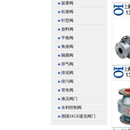
旋塞阀
柱塞阀
针型阀
放料阀
平衡阀
角座阀
隔膜阀
排气阀
排泥阀
排污阀
管夹阀
液压阀门
水利控制阀
德国JACK捷克阀门