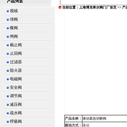
当前位置：
上海博克希尔阀门厂首页
>>
产
视镜
球阀
蝶阀
闸阀
截止阀
止回阀
过滤器
阻火器
电磁阀
安全阀
调节阀
减压阀
疏水阀
产品名称：
液动紧急切断阀
呼吸阀
驱动方式：
液动