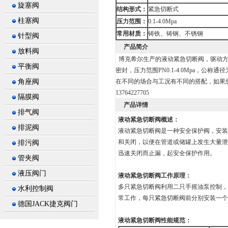
旋塞阀
结构形式：
紧急切断式
柱塞阀
压力范围：
0.1-4.0Mpa
常用材质：
铸铁、铸钢、不锈钢
针型阀
产品简介
放料阀
博克希尔生产的液动紧急切断阀，驱动方
平衡阀
密封，压力范围PN0.1-4.0Mpa，公
角座阀
在不同的场合与工况有不同的搭配，如果
13764227705
隔膜阀
产品详情
排气阀
液动紧急切断阀概述：
排泥阀
液动紧急切断阀是一种安全保护阀，安装
和关闭，以便在管道或储罐上发生大量泄
排污阀
迅速关闭而止漏，起安全保护作用。
管夹阀
液压阀门
液动紧急切断阀工作原理：
多只紧急切断阀利用二只手摇油泵控制，
水利控制阀
常工作，每只紧急切断阀前分别安装一个
德国JACK捷克阀门
液动紧急切断阀性能规范：