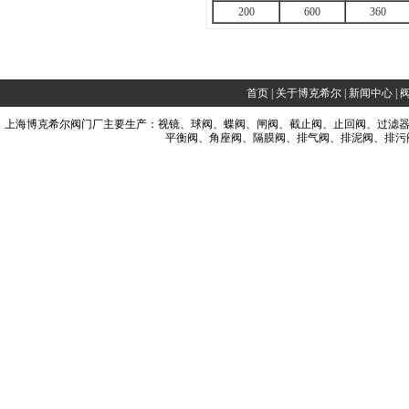
200
600
360
首页
|
关于博克希尔
|
新闻中心
|
上海博克希尔阀门厂主要生产：视镜、球阀、蝶阀、闸阀、截止阀、止回阀、过滤
平衡阀、角座阀、隔膜阀、排气阀、排泥阀、排污阀、管