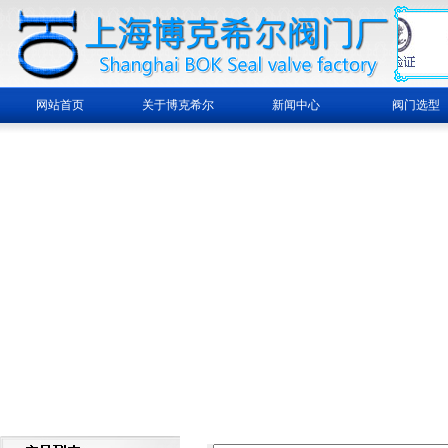
网站首页
关于博克希尔
新闻中心
阀门选型
繁體中文