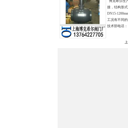
博克希尔生产
接，结构形式
DN15-1
工况有不同的
技术部电话：13
上