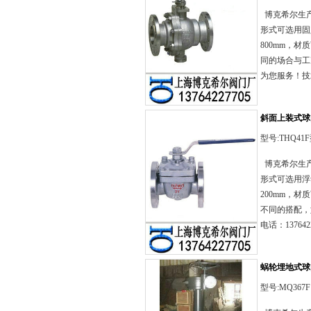
博克希尔生产
形式可选用固定
800mm，
同的场合与工
为您服务！技术部
斜面上装式球
型号:THQ41
博克希尔生产
形式可选用浮动
200mm，
不同的搭配，
电话：1376422
蜗轮埋地式球
型号:MQ367F